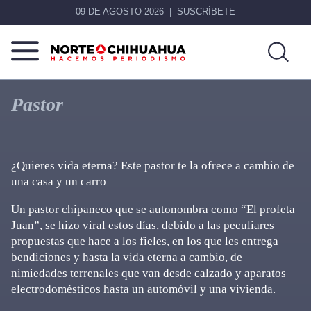
09 DE AGOSTO 2026
SUSCRÍBETE
Norte
Más
De
que
Pastor
Chihuahua
noticias,
hacemos periodismo
¿Quieres vida eterna? Este pastor te la ofrece a cambio de
una casa y un carro
Un pastor chipaneco que se autonombra como “El profeta
Juan”, se hizo viral estos días, debido a las peculiares
propuestas que hace a los fieles, en los que les entrega
bendiciones y hasta la vida eterna a cambio, de
nimiedades terrenales que van desde calzado y aparatos
electrodomésticos hasta un automóvil y una vivienda.