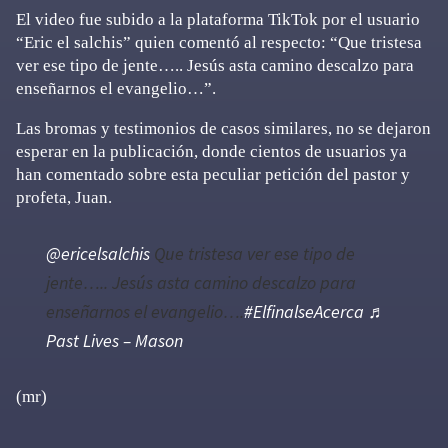
El video fue subido a la plataforma TikTok por el usuario
“Eric el salchis” quien comentó al respecto: “Que tristesa
ver ese tipo de jente….. Jesús asta camino descalzo para
enseñarnos el evangelio…”.
Las bromas y testimonios de casos similares, no se dejaron
esperar en la publicación, donde cientos de usuarios ya
han comentado sobre esta peculiar petición del pastor y
profeta, Juan.
@ericelsalchis
Que tristesa ver ese tipo de
jente….. Jesús asta camino descalzo para
enseñarnos el evangelio….
#ElfinalseAcerca
♬
Past Lives – Mason
(mr)