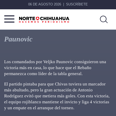
06 DE AGOSTO 2026
SUSCRÍBETE
Norte
Más
De
que
Paunovic
Chihuahua
noticias,
hacemos periodismo
Los comandados por Veljko Paunovic consiguieron una
victoria más en casa, lo que hace que el Rebaño
permanezca como líder de la tabla general.
El partido pintaba para que Chivas tuviera un marcador
más abultado, pero la gran actuación de Antonio
Rodríguez evitó que metiera más goles. Con esta victoria,
el equipo rojiblanco mantiene el invicto y liga 4 victorias
y un empate en el arranque del torneo.