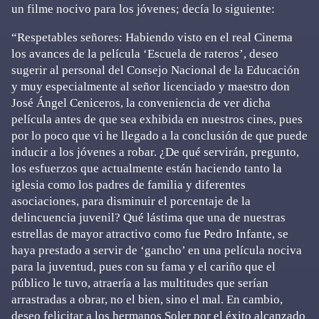
un filme nocivo para los jóvenes; decía lo siguiente:
“Respetables señores: Habiendo visto en el real Cinema
los avances de la película ‘Escuela de rateros’, deseo
sugerir al personal del Consejo Nacional de la Educación
y muy especialmente al señor licenciado y maestro don
José Ángel Ceniceros, la conveniencia de ver dicha
película antes de que sea exhibida en nuestros cines, pues
por lo poco que vi he llegado a la conclusión de que puede
inducir a los jóvenes a robar. ¿De qué servirán, pregunto,
los esfuerzos que actualmente están haciendo tanto la
iglesia como los padres de familia y diferentes
asociaciones, para disminuir el porcentaje de la
delincuencia juvenil? Qué lástima que una de nuestras
estrellas de mayor atractivo como fue Pedro Infante, se
haya prestado a servir de ‘gancho’ en una película nociva
para la juventud, pues con su fama y el cariño que el
público le tuvo, atraería a las multitudes que serían
arrastradas a obrar, no el bien, sino el mal. En cambio,
deseo felicitar a los hermanos Soler por el éxito alcanzado