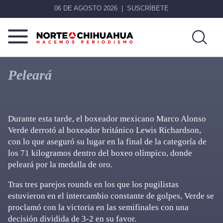
06 DE AGOSTO 2026
SUSCRÍBETE
Norte
Más
De
que
Peleará
Chihuahua
noticias,
hacemos periodismo
Durante esta tarde, el boxeador mexicano Marco Alonso
Verde derrotó al boxeador británico Lewis Richardson,
con lo que aseguró su lugar en la final de la categoría de
los 71 kilogramos dentro del boxeo olímpico, donde
peleará por la medalla de oro.
Tras tres parejos rounds en los que los pugilistas
estuvieron en el intercambio constante de golpes, Verde se
proclamó con la victoria en las semifinales con una
decisión dividida de 3-2 en su favor.