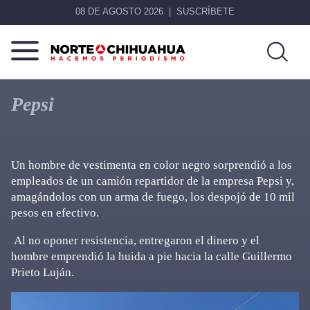
08 DE AGOSTO 2026
SUSCRÍBETE
Norte
Más
De
que
Pepsi
Chihuahua
noticias,
hacemos periodismo
Un hombre de vestimenta en color negro sorprendió a los
empleados de un camión repartidor de la empresa Pepsi y,
amagándolos con un arma de fuego, los despojó de 10 mil
pesos en efectivo.
Al no oponer resistencia, entregaron el dinero y el
hombre emprendió la huida a pie hacia la calle Guillermo
Prieto Luján.