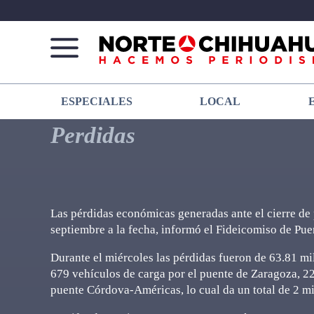
Norte
Más
ESPECIALES
LOCAL
De
que
Chihuahua
noticias,
Perdidas
hacemos periodismo
Las pérdidas económicas generadas ante el cierre de 
septiembre a la fecha, informó el Fideicomiso de Pu
Durante el miércoles las pérdidas fueron de 63.81 m
679 vehículos de carga por el puente de Zaragoza, 2
puente Córdova-Américas, lo cual da un total de 2 mil