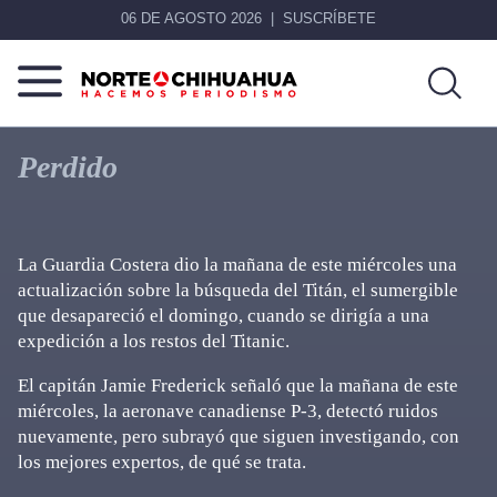
06 DE AGOSTO 2026
SUSCRÍBETE
Norte
Más
De
que
Perdido
Chihuahua
noticias,
hacemos periodismo
La Guardia Costera dio la mañana de este miércoles una
actualización sobre la búsqueda del Titán, el sumergible
que desapareció el domingo, cuando se dirigía a una
expedición a los restos del Titanic.
El capitán Jamie Frederick señaló que la mañana de este
miércoles, la aeronave canadiense P-3, detectó ruidos
nuevamente, pero subrayó que siguen investigando, con
los mejores expertos, de qué se trata.