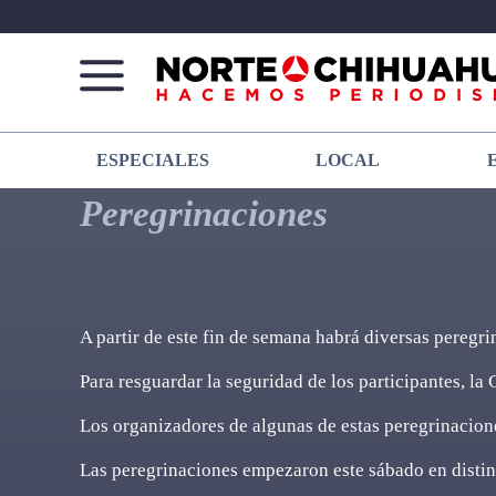
Norte
Más
ESPECIALES
LOCAL
De
que
Chihuahua
noticias,
Peregrinaciones
hacemos periodismo
A partir de este fin de semana habrá diversas peregri
Para resguardar la seguridad de los participantes, l
Los organizadores de algunas de estas peregrinacione
Las peregrinaciones empezaron este sábado en distin