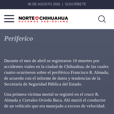
06 DE AGOSTO 2026
SUSCRÍBETE
Norte
Más
De
que
Periferico
Chihuahua
noticias,
hacemos periodismo
Durante el mes de abril se registraron 10 muertes por
accidentes viales en la ciudad de Chihuahua, de las cuales
cuatro ocurrieron sobre el periférico Francisco R. Almada,
de acuerdo con el informe de datos y tendencias de la
Secretaría de Seguridad Pública del Estado.
Una primera víctima mortal se registró en el cruce R.
Almada y Corrales Oviedo Baca. Ahí murió el conductor
de un vehículo que era manejado a exceso de velocidad.