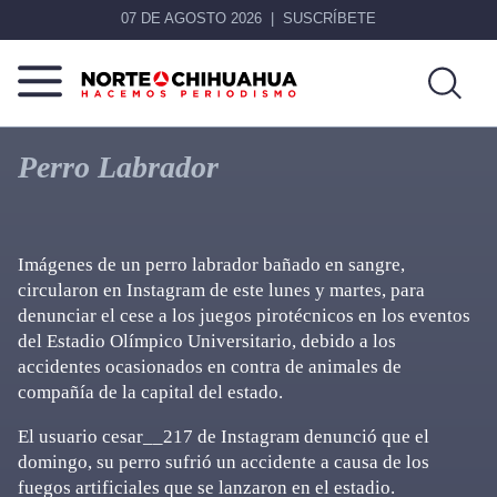
07 DE AGOSTO 2026
SUSCRÍBETE
Norte
Más
De
que
Perro Labrador
Chihuahua
noticias,
hacemos periodismo
Imágenes de un perro labrador bañado en sangre,
circularon en Instagram de este lunes y martes, para
denunciar el cese a los juegos pirotécnicos en los eventos
del Estadio Olímpico Universitario, debido a los
accidentes ocasionados en contra de animales de
compañía de la capital del estado.
El usuario cesar__217 de Instagram denunció que el
domingo, su perro sufrió un accidente a causa de los
fuegos artificiales que se lanzaron en el estadio.