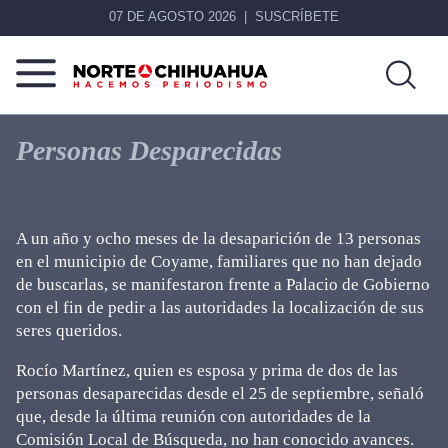
07 DE AGOSTO 2026
SUSCRÍBETE
Norte
Más
De
que
Personas Desparecidas
Chihuahua
noticias,
hacemos periodismo
A un año y ocho meses de la desaparición de 13 personas
en el municipio de Coyame, familiares que no han dejado
de buscarlas, se manifestaron frente a Palacio de Gobierno
con el fin de pedir a las autoridades la localización de sus
seres queridos.
Rocío Martínez, quien es esposa y prima de dos de las
personas desaparecidas desde el 25 de septiembre, señaló
que, desde la última reunión con autoridades de la
Comisión Local de Búsqueda, no han conocido avances.