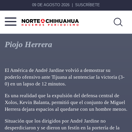
09 DE AGOSTO 2026
SUSCRÍBETE
Norte
Más
De
que
Piojo Herrera
Chihuahua
noticias,
hacemos periodismo
El América de André Jardine volvió a demostrar su
poderío ofensivo ante Tijuana al sentenciar la victoria (3-
0) en un lapso de 12 minutos.
Es una realidad que la expulsión del defensa central de
Xolos, Kevin Balanta, permitió que el conjunto de Miguel
Herrera dejara espacios al quedarse con un hombre menos.
Situación que los dirigidos por André Jardine no
desperdiciaron y se dieron un festín en la portería de la