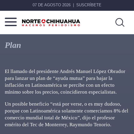
07 DE AGOSTO 2026
SUSCRÍBETE
Norte
Más
De
que
Plan
Chihuahua
noticias,
hacemos periodismo
El llamado del presidente Andrés Manuel López Obrador
para lanzar un plan de “ayuda mutua” para bajar la
inflación en Latinoamérica se percibe con un efecto
mínimo sobre los precios, coincidieron especialistas.
Un posible beneficio “está por verse, o es muy dudoso,
porque con Latinoamérica solamente comerciamos 8% del
comercio mundial total de México”, dijo el profesor
emérito del Tec de Monterrey, Raymundo Tenorio.