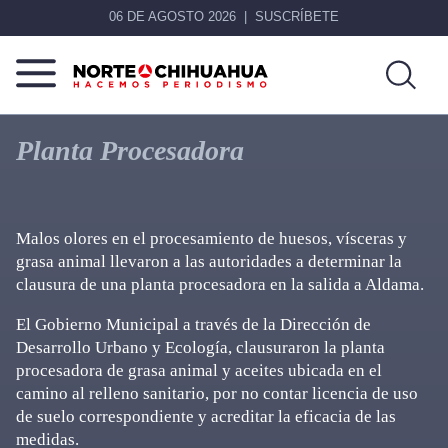
06 DE AGOSTO 2026
SUSCRÍBETE
Norte
Más
De
que
Planta Procesadora
Chihuahua
noticias,
hacemos periodismo
Malos olores en el procesamiento de huesos, vísceras y
grasa animal llevaron a las autoridades a determinar la
clausura de una planta procesadora en la salida a Aldama.
El Gobierno Municipal a través de la Dirección de
Desarrollo Urbano y Ecología, clausuraron la planta
procesadora de grasa animal y aceites ubicada en el
camino al relleno sanitario, por no contar licencia de uso
de suelo correspondiente y acreditar la eficacia de las
medidas.