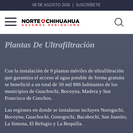
08 DE AGOSTO 2026
SUSCRÍBETE
Norte
Más
De
que
Plantas De Ultrafiltración
Chihuahua
noticias,
hacemos periodismo
Con la instalación de 9 plantas móviles de ultrafiltración
que garantiza el acceso al agua potable de forma gratuita
se benefició a un total de 30 mil 886 habitantes de los
municipios de Guachochi, Bocoyna, Madera y San
Francisco de Conchos.
Las regiones en donde se instalaron incluyen Norogachi,
Bocoyna, Guachochi, Gonogochi, Bacabochi, San Juanito,
La Simona, El Refugio y La Boquilla.