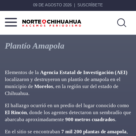
09 DE AGOSTO 2026
SUSCRÍBETE
Norte
Más
De
que
Plantío Amapola
Chihuahua
noticias,
hacemos periodismo
Elementos de la
Agencia Estatal de Investigación (AEI)
localizaron y destruyeron un plantío de amapola en el
municipio de
Morelos
, en la región sur del estado de
Chihuahua.
El hallazgo ocurrió en un predio del lugar conocido como
El Rincón
, donde los agentes detectaron un sembradío que
abarcaba aproximadamente
900 metros cuadrados
.
En el sitio se encontraban
7 mil 200 plantas de amapola
,