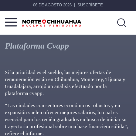
06 DE AGOSTO 2026
SUSCRÍBETE
Norte
Más
De
que
Plataforma Cvapp
Chihuahua
noticias,
hacemos periodismo
Si la prioridad es el sueldo, las mejores ofertas de
remuneración están en Chihuahua, Monterrey, Tijuana y
Guadalajara, arrojó un análisis efectuado por la
plataforma cvapp.
“Las ciudades con sectores económicos robustos y en
expansión suelen ofrecer mejores salarios, lo cual es
esencial para los recién graduados en busca de iniciar su
trayectoria profesional sobre una base financiera sólida”,
refiere el informe.