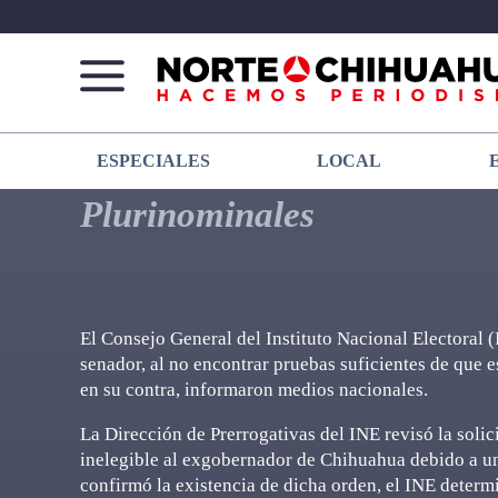
Norte
Más
ESPECIALES
LOCAL
De
que
Chihuahua
noticias,
Plurinominales
hacemos periodismo
El Consejo General del Instituto Nacional Electoral 
senador, al no encontrar pruebas suficientes de que e
en su contra, informaron medios nacionales.
La Dirección de Prerrogativas del INE revisó la soli
inelegible al exgobernador de Chihuahua debido a u
confirmó la existencia de dicha orden, el INE determ