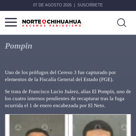
07 DE AGOSTO 2026
SUSCRÍBETE
Norte
Más
De
que
Pompin
Chihuahua
noticias,
hacemos periodismo
Uno de los prófugos del Cereso 3 fue capturado por
elementos de la Fiscalía General del Estado (FGE).
Se trata de Francisco Lucio Juárez, alias El Pompín, uno de
los cuatro internos pendientes de recapturar tras la fuga
ocurrida el 1 de enero encabezada por El Neto.