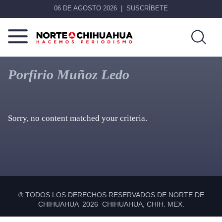
06 DE AGOSTO 2026
SUSCRÍBETE
Norte
Más
De
que
Porfirio Muñoz Ledo
Chihuahua
noticias,
hacemos periodismo
Sorry, no content matched your criteria.
Primary
Sidebar
® TODOS LOS DERECHOS RESERVADOS DE NORTE DE
CHIHUAHUA 2026 CHIHUAHUA, CHIH. MEX.