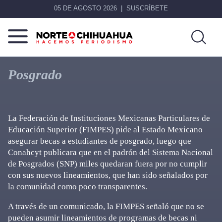
05 DE AGOSTO 2026
SUSCRÍBETE
Norte
Más
De
que
Posgrado
Chihuahua
noticias,
hacemos periodismo
La Federación de Instituciones Mexicanas Particulares de
Educación Superior (FIMPES) pide al Estado Mexicano
asegurar becas a estudiantes de posgrado, luego que
Conahcyt publicara que en el padrón del Sistema Nacional
de Posgrados (SNP) miles quedaran fuera por no cumplir
con sus nuevos lineamientos, que han sido señalados por
la comunidad como poco transparentes.
A través de un comunicado, la FIMPES señaló que no se
pueden asumir lineamientos de programas de becas ni