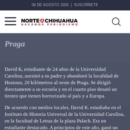
06 DE AGOSTO 2026
SUSCRÍBETE
Norte
Más
De
que
Praga
Chihuahua
noticias,
hacemos periodismo
David K, estudiante de 24 años de la Universidad
Carolina, asesinó a su padre y abandonó la localidad de
Hostoun, 20 kilómetros al oeste de Praga. Se dirigió
directamente a su escuela y en el cuarto piso desató un
tiroteo que tienen horrorizado al país y a Europa.
De acuerdo con medios locales, David K. estudiaba en el
Instituto de Historia Universal de la Universidad Carolina,
en la facultad de Letras de la plaza Palach. Era un
estudiante destacado. A principios de este año, ganó un