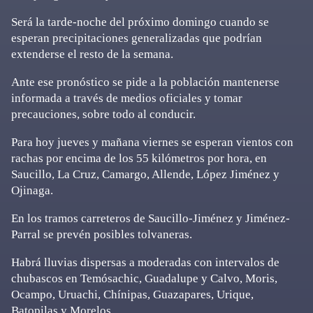
Será la tarde-noche del próximo domingo cuando se
esperan precipitaciones generalizadas que podrían
extenderse el resto de la semana.
Ante ese pronóstico se pide a la población mantenerse
informada a través de medios oficiales y tomar
precauciones, sobre todo al conducir.
Para hoy jueves y mañana viernes se esperan vientos con
rachas por encima de los 55 kilómetros por hora, en
Saucillo, La Cruz, Camargo, Allende, López Jiménez y
Ojinaga.
En los tramos carreteros de Saucillo-Jiménez y Jiménez-
Parral se prevén posibles tolvaneras.
Habrá lluvias dispersas a moderadas con intervalos de
chubascos en Temósachic, Guadalupe y Calvo, Moris,
Ocampo, Uruachi, Chínipas, Guazapares, Urique,
Batopilas y Morelos.