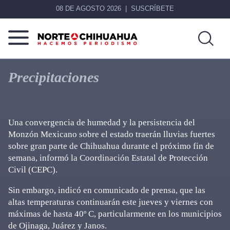
08 DE AGOSTO 2026
SUSCRÍBETE
Norte
Más
De
que
Precipitaciones
Chihuahua
noticias,
hacemos periodismo
Una convergencia de humedad y la persistencia del
Monzón Mexicano sobre el estado traerán lluvias fuertes
sobre gran parte de Chihuahua durante el próximo fin de
semana, informó la Coordinación Estatal de Protección
Civil (CEPC).
Sin embargo, indicó en comunicado de prensa, que las
altas temperaturas continuarán este jueves y viernes con
máximas de hasta 40º C, particularmente en los municipios
de Ojinaga, Juárez y Janos.