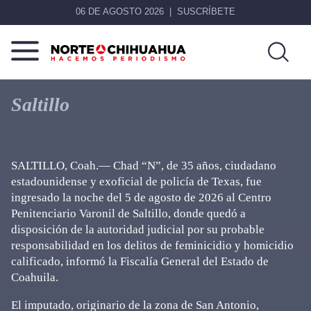
06 DE AGOSTO 2026
SUSCRÍBETE
Norte
Más
De
que
Saltillo
Chihuahua
noticias,
hacemos periodismo
SALTILLO, Coah.— Chad “N”, de 35 años, ciudadano
estadounidense y exoficial de policía de Texas, fue
ingresado la noche del 5 de agosto de 2026 al Centro
Penitenciario Varonil de Saltillo, donde quedó a
disposición de la autoridad judicial por su probable
responsabilidad en los delitos de feminicidio y homicidio
calificado, informó la Fiscalía General del Estado de
Coahuila.
El imputado, originario de la zona de San Antonio,