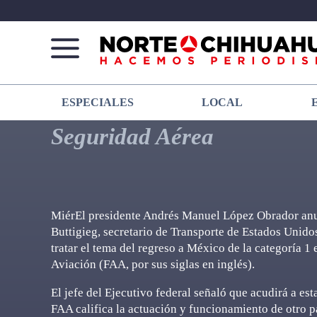
Norte
Más
ESPECIALES
LOCAL
De
que
Chihuahua
noticias,
Seguridad Aérea
hacemos periodismo
MiérEl presidente Andrés Manuel López Obrador anun
Buttigieg, secretario de Transporte de Estados Unido
tratar el tema del regreso a México de la categoría 1
Aviación (FAA, por sus siglas en inglés).
El jefe del Ejecutivo federal señaló que acudirá a es
FAA califica la actuación y funcionamiento de otro p