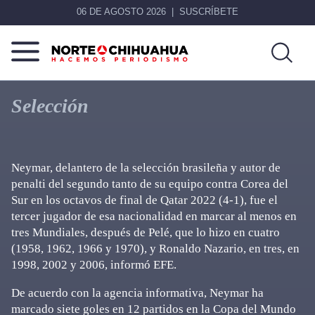
06 DE AGOSTO 2026
SUSCRÍBETE
Norte
Más
De
que
Selección
Chihuahua
noticias,
hacemos periodismo
Neymar, delantero de la selección brasileña y autor de
penalti del segundo tanto de su equipo contra Corea del
Sur en los octavos de final de Qatar 2022 (4-1), fue el
tercer jugador de esa nacionalidad en marcar al menos en
tres Mundiales, después de Pelé, que lo hizo en cuatro
(1958, 1962, 1966 y 1970), y Ronaldo Nazario, en tres, en
1998, 2002 y 2006, informó EFE.
De acuerdo con la agencia informativa, Neymar ha
marcado siete goles en 12 partidos en la Copa del Mundo