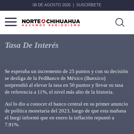
08 DE AGOSTO 2026
SUSCRÍBETE
Norte
Más
De
que
Tasa De Interés
Chihuahua
noticias,
hacemos periodismo
Se esperaba un incremento de 25 puntos y con su decisión
se desliga de la FedBanco de México (Banxico)
sorprendió al elevar la tasa en 50 puntos y llevar su tasa
de referencia a 11%, el nivel más alto de la historia.
Así lo dio a conocer el banco central en su primer anuncio
de política monetaria del 2023, luego de que esta mañana
el Inegi informó que en enero la inflación repuntó a
7.91%.