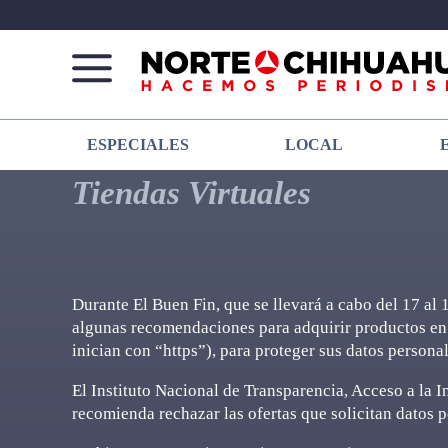
Norte
Más
ESPECIALES
LOCAL
De
que
Chihuahua
noticias,
Tiendas Virtuales
hacemos periodismo
Durante El Buen Fin, que se llevará a cabo del 17 a
algunas recomendaciones para adquirir productos en s
inician con “https”), para proteger sus datos personal
El Instituto Nacional de Transparencia, Acceso a la 
recomienda rechazar las ofertas que solicitan datos 