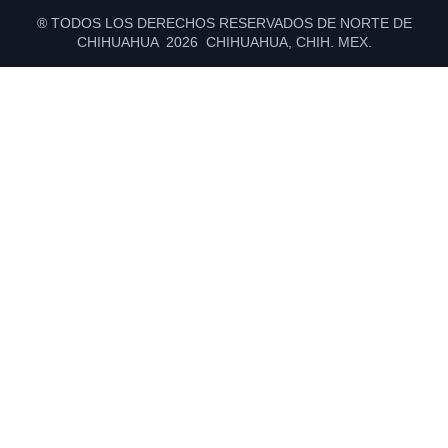
® TODOS LOS DERECHOS RESERVADOS DE NORTE DE
CHIHUAHUA 2026 CHIHUAHUA, CHIH. MEX.