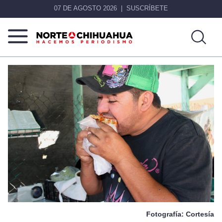
07 DE AGOSTO 2026
SUSCRÍBETE
Norte
Más
De
que
Chihuahua
noticias,
hacemos periodismo
Fotografía: Cortesía