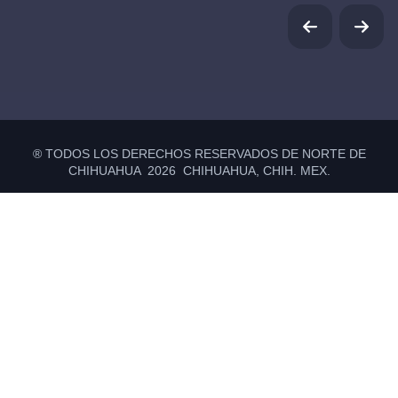
® TODOS LOS DERECHOS RESERVADOS DE NORTE DE
CHIHUAHUA 2026 CHIHUAHUA, CHIH. MEX.