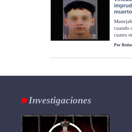
imprude
muerto
Manejaba
cuando c
cuatro m
Por Redac
Investigaciones