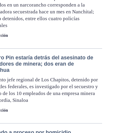
dos en un narcorancho corresponden a la
dora secuestrada hace un mes en Nanchital;
 detenidos, entre ellos cuatro policías
ales
ción
o Pin estaría detrás del asesinato de
adores de minera; dos eran de
ahua
nto jefe regional de Los Chapitos, detenido por
des federales, es investigado por el secuestro y
o de los 10 empleados de una empresa minera
rdia, Sinaloa
ción
ado a proceso por homicidio