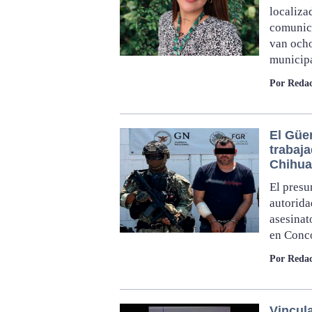
localiza
comunica
van ocho
municip
Por Redac
El Güer
trabaj
Chihu
El presu
autorida
asesinat
en Conco
Por Redac
Vincul