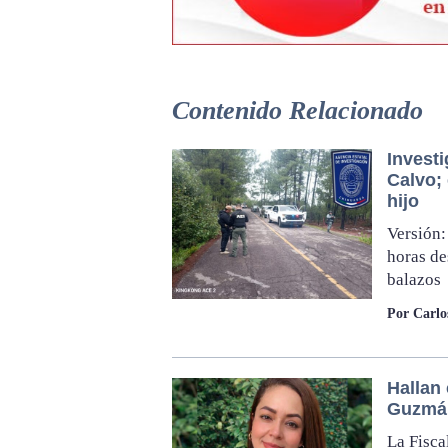
Contenido Relacionado
Invest
Calvo; 
hijo
Versión:
horas de
balazos
Por Carl
Hallan 
Guzmán
La Fisca