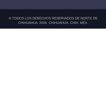
® TODOS LOS DERECHOS RESERVADOS DE NORTE DE
CHIHUAHUA 2026 CHIHUAHUA, CHIH. MEX.