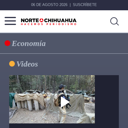
06 DE AGOSTO 2026
SUSCRÍBETE
Norte
Más
De
que
Economía
Chihuahua
noticias,
hacemos periodismo
Primary
Videos
Sidebar