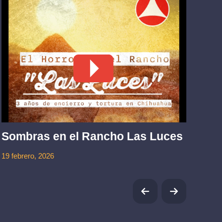
La
mu
Sombras en el Rancho Las Luces
1 jul
19 febrero, 2026