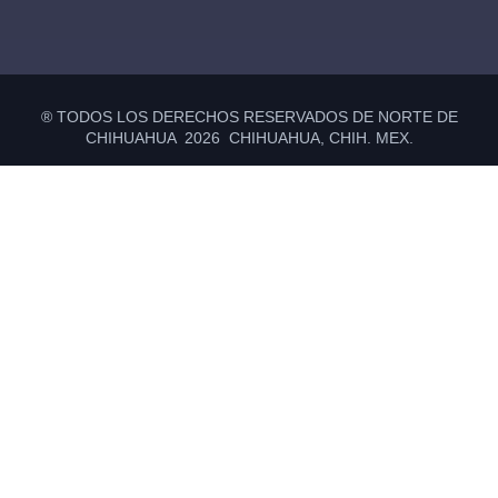
® TODOS LOS DERECHOS RESERVADOS DE NORTE DE
CHIHUAHUA 2026 CHIHUAHUA, CHIH. MEX.