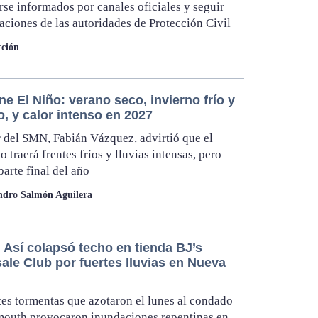
se informados por canales oficiales y seguir
caciones de las autoridades de Protección Civil
ción
ne El Niño: verano seco, invierno frío y
o, y calor intenso en 2027
ar del SMN, Fabián Vázquez, advirtió que el
 traerá frentes fríos y lluvias intensas, pero
parte final del año
ndro Salmón Aguilera
 Así colapsó techo en tienda BJ’s
ale Club por fuertes lluvias en Nueva
tes tormentas que azotaron el lunes al condado
outh provocaron inundaciones repentinas en