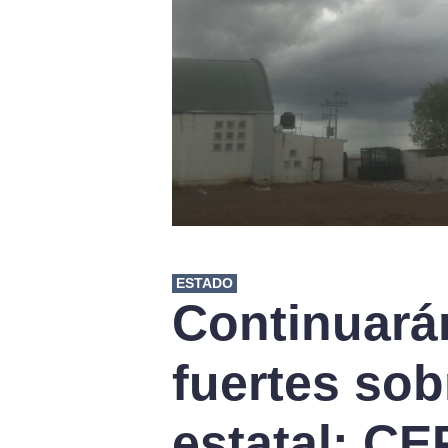
ESTADO
Continuarán
fuertes sobr
estatal: C