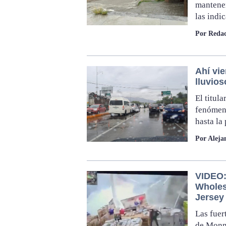
mantener
las indi
Por Redac
Ahí vie
lluvios
El titul
fenómeno
hasta la 
Por Aleja
VIDEO:
Wholes
Jersey
Las fuer
de Monm