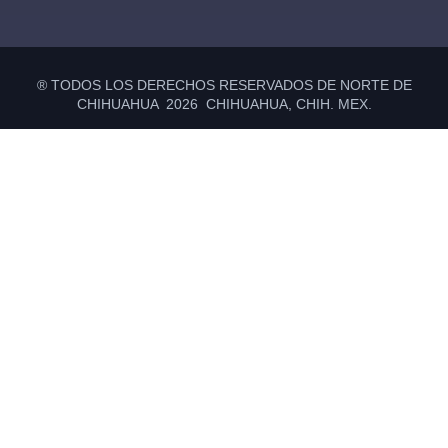
® TODOS LOS DERECHOS RESERVADOS DE NORTE DE
CHIHUAHUA 2026 CHIHUAHUA, CHIH. MEX.