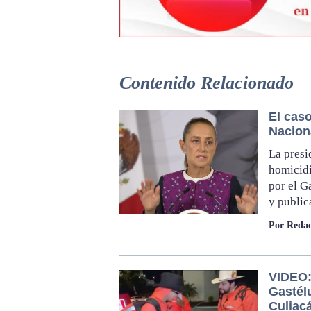
Contenido Relacionado
El cas
Nacion
La presi
homicidi
por el G
y public
Por Redac
VIDEO: 
Gastél
Culiac