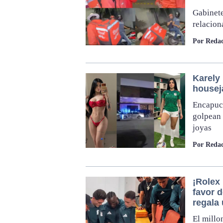
Gabinete
relacion
Por Redac
Karely 
housej
Encapuch
golpean 
joyas
Por Redac
¡Rolex 
favor d
regala 
El millo