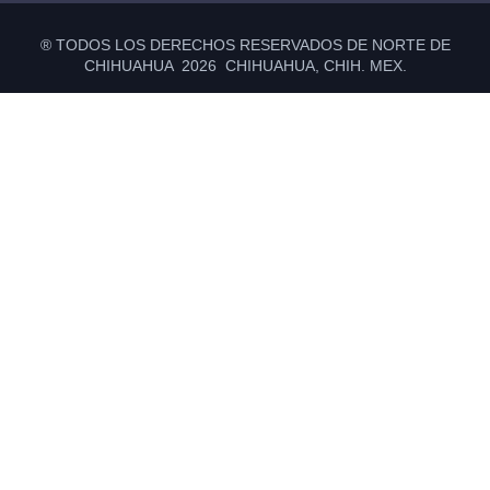
® TODOS LOS DERECHOS RESERVADOS DE NORTE DE
CHIHUAHUA 2026 CHIHUAHUA, CHIH. MEX.