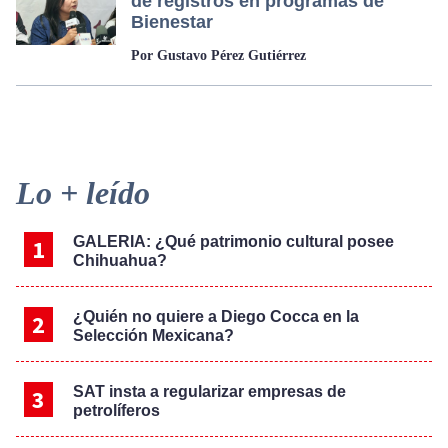
de registros en programas de
Bienestar
Por Gustavo Pérez Gutiérrez
Primary
Lo + leído
Sidebar
GALERIA: ¿Qué patrimonio cultural posee
Chihuahua?
¿Quién no quiere a Diego Cocca en la
Selección Mexicana?
SAT insta a regularizar empresas de
petrolíferos