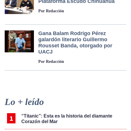
Plataforma Escudo Chihuahua
Por Redacción
Gana Balam Rodrigo Pérez
galardón literario Guillermo
Rousset Banda, otorgado por
UACJ
Por Redacción
Primary
Lo + leído
Sidebar
“Titanic”: Esta es la historia del diamante
Corazón del Mar