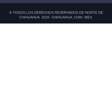
® TODOS LOS DERECHOS RESERVADOS DE NORTE DE
CHIHUAHUA 2026 CHIHUAHUA, CHIH. MEX.