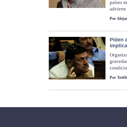
países m
advierte
Por Aleja
Piden 
implic
Organiza
gravedad
condicio
Por Teófi