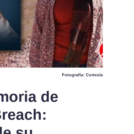
Fotografía: Cortesía
moria de
Breach:
de su