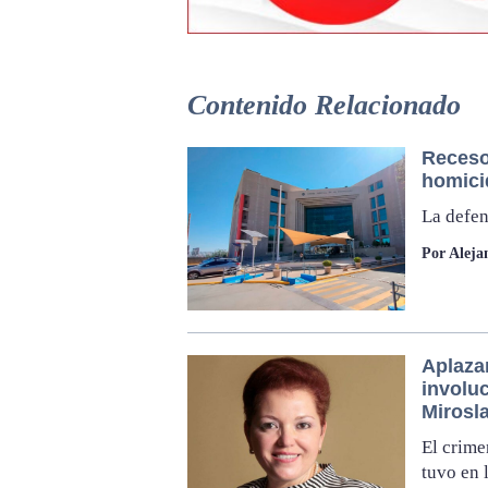
Contenido Relacionado
Receso
homici
La defen
Por Aleja
Aplaza
involuc
Mirosl
El crime
tuvo en 