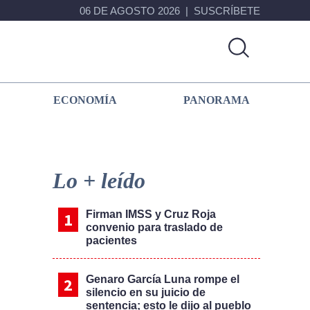
06 DE AGOSTO 2026
SUSCRÍBETE
ECONOMÍA
PANORAMA
Primary
Sidebar
Lo + leído
Firman IMSS y Cruz Roja
convenio para traslado de
pacientes
Genaro García Luna rompe el
silencio en su juicio de
sentencia; esto le dijo al pueblo