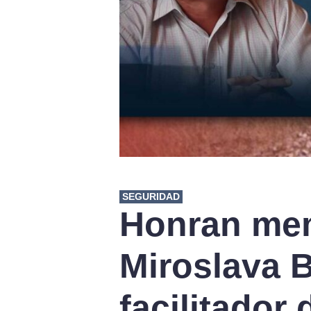
SEGURIDAD
Honran me
Miroslava 
facilitador 