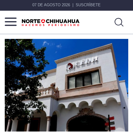
07 DE AGOSTO 2026
SUSCRÍBETE
Norte
Más
De
que
Chihuahua
noticias,
hacemos periodismo