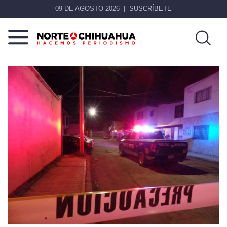
09 DE AGOSTO 2026
SUSCRÍBETE
Norte
Más
De
que
Chihuahua
noticias,
hacemos periodismo