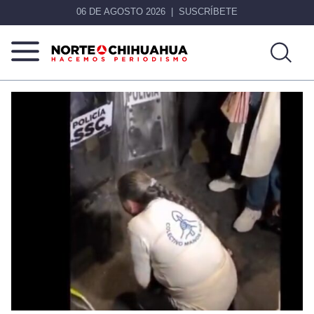
06 DE AGOSTO 2026
SUSCRÍBETE
Norte
Más
De
que
Chihuahua
noticias,
hacemos periodismo