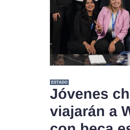
ESTADO
Jóvenes c
viajarán a
con beca es