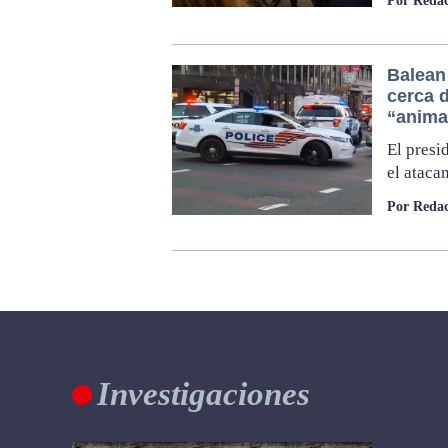
Por Redac
Balean
cerca 
“anima
El presi
el ataca
Por Redac
Investigaciones