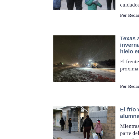
cuidados
Por Redac
Texas 
inverna
hielo e
El frent
próxima 
Por Redac
El frío
alumna
Mientras
parte de