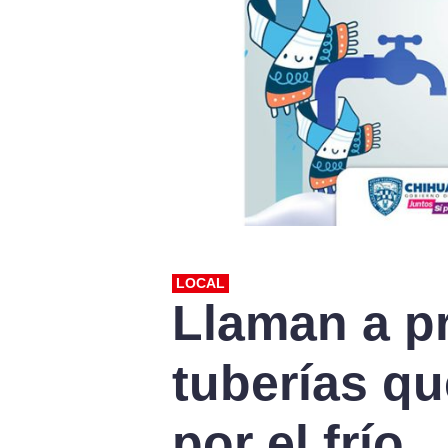
LOCAL
Llaman a p
tuberías qu
por el frío