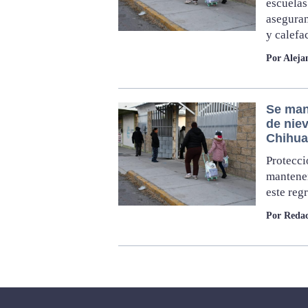
escuelas
aseguran
y calefa
Por Aleja
Se man
de nie
Chihu
Protecci
mantener
este reg
Por Redac