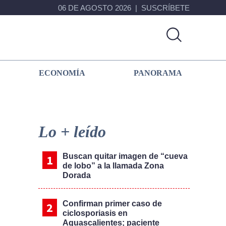
06 DE AGOSTO 2026
SUSCRÍBETE
ECONOMÍA
PANORAMA
Primary
Sidebar
Lo + leído
Buscan quitar imagen de “cueva
de lobo” a la llamada Zona
Dorada
Confirman primer caso de
ciclosporiasis en
Aguascalientes; paciente