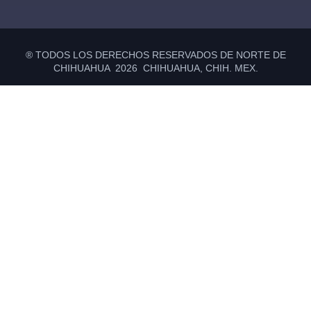
® TODOS LOS DERECHOS RESERVADOS DE NORTE DE
CHIHUAHUA 2026 CHIHUAHUA, CHIH. MEX.