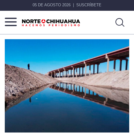
05 DE AGOSTO 2026
SUSCRÍBETE
Norte
Más
De
que
Chihuahua
noticias,
hacemos periodismo